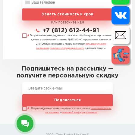
Узнать стоимость и срок
или позвоните нам
+7 (812) 612-44-91
Отправляя сведения, я даю свое согласие на обработку моих персональных
данных в соответствии с законом №152-ФЗ «О персональных данных» от
27.07.2006, ознакомился и принимаю условия
пользовательского
соглашения
,
политики конфиденциальности
и договора оферты.
Подпишитесь на рассылку —
получите персональную скидку
Подписаться
Отправляя данные, вы подтверждаете, что согласны с
пользовательским
соглашением
и
политикой конфиденциальности
2026 - Time Saving Machine ©