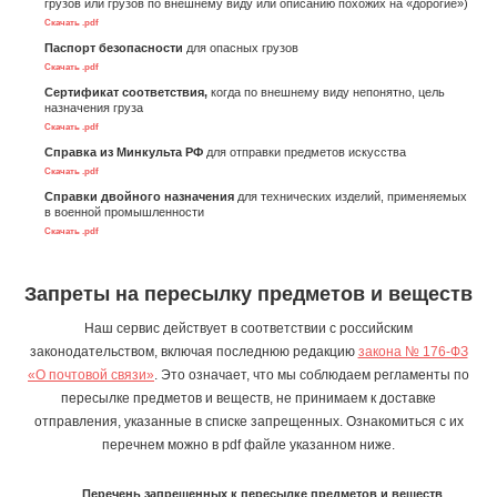
грузов или грузов по внешнему виду или описанию похожих на «дорогие»)
Скачать .pdf
Паспорт безопасности
для опасных грузов
Скачать .pdf
Сертификат соответствия,
когда по внешнему виду непонятно, цель
назначения груза
Скачать .pdf
Справка из Минкульта РФ
для отправки предметов искусства
Скачать .pdf
Справки двойного назначения
для технических изделий, применяемых
в военной промышленности
Скачать .pdf
Запреты на пересылку предметов и веществ
Наш сервис действует в соответствии с российским
законодательством, включая последнюю редакцию
закона № 176-ФЗ
«О почтовой связи»
. Это означает, что мы соблюдаем регламенты по
пересылке предметов и веществ, не принимаем к доставке
отправления, указанные в списке запрещенных. Ознакомиться с их
перечнем можно в pdf файле указанном ниже.
Перечень запрещенных к пересылке предметов и веществ