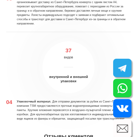
организовывает доставку из Санкт–Петербурга конверта с одним листом А4,
перевозит крупногабаритное оборудование, помогает с переездами из России за
границу и в обратном направлении, бережно доставляя личные вещи и хрупкие
предметы. Логисты индивидуально подходят к заявкам и подбирают оптимальные
способы и транспорт для доставки в Санкт–Петербург из–за границы и в обратном
направлении.
37
видов
внутренней и внешней
упаковки
Упаковочный материал.
Для отправки документов за рубеж из Санкт–Петербурга в
компании TSM предоставляются прочные водонепроницаемые конверты и сейф–
пакеты. Хрупкие вложения перевозятся в воздушно–пузырчатой пленке и картонных
коробках. Для крупногабаритных грузов изготавливается индивидуальная упаковка в
виде ящиков из фанеры и обрешетки, защищающей посылки при транспортировке.
Отзывы клиентов