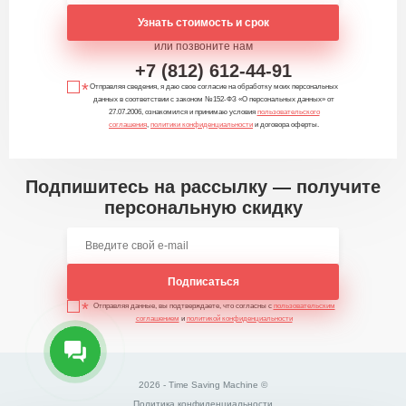
Узнать стоимость и срок
или позвоните нам
+7 (812) 612-44-91
Отправляя сведения, я даю свое согласие на обработку моих персональных
данных в соответствии с законом №152-ФЗ «О персональных данных» от
27.07.2006, ознакомился и принимаю условия
пользовательского
соглашения
,
политики конфиденциальности
и договора оферты.
Подпишитесь на рассылку — получите
персональную скидку
Подписаться
Отправляя данные, вы подтверждаете, что согласны с
пользовательским
соглашением
и
политикой конфиденциальности
2026 - Time Saving Machine ©
Политика конфиденциальности