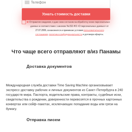
Узнать стоимость доставки
Отправляя сведения, я даю свое согласие на обработку моих персональных
данных в соответствии с законом №152-ФЗ «О персональных данных» от
27.07.2006, ознакомился и принимаю условия
пользовательского
соглашения
,
политики конфиденциальности
и договора оферты.
Что чаще всего отправляют в/из Панамы
Доставка документов
Международная служба доставки Time Saving Machine организовывает
экспресс-доставку рабочих и личных документов из Санкт–Петербурга в 240
государств мира. Паспорта, водительские права, контракты, судебные иски,
свидетельства о рождении, доверенности перевозятся в прочных картонных
конвертах или сейф–пакетах, исключающих попадание воды или грязи на
бумагу.
Отправка писем