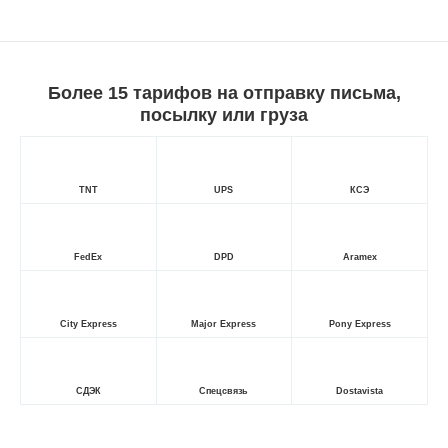
Более 15 тарифов на отправку письма,
посылку или груза
TNT
UPS
КСЭ
FedEx
DPD
Aramex
City Express
Major Express
Pony Express
СДЭК
Спецсвязь
Dostavista