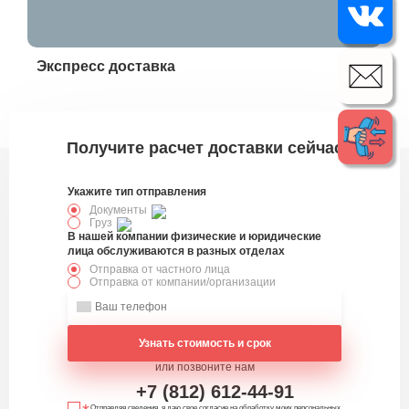
Экспресс доставка
Эк
333134
Получите расчет доставки сейчас
Укажите тип отправления
Документы
Груз
В нашей компании физические и юридические
лица обслуживаются в разных отделах
Отправка от частного лица
Отправка от компании/организации
Узнать стоимость и срок
или позвоните нам
+7 (812) 612-44-91
Отправляя сведения, я даю свое согласие на обработку моих персональных