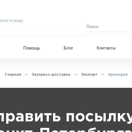
ссии и миру
Помощь
Блог
Контакты
Главная
—
Экспресс-доставка
—
Экспорт
—
Ирландия
править посылку