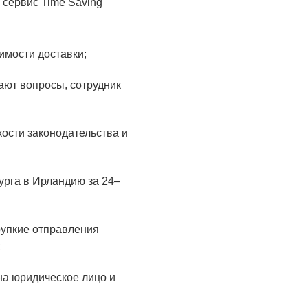
 сервис Time Saving
имости доставки;
ают вопросы, сотрудник
кости законодательства и
урга в Ирландию за 24–
рупкие отправления
;
на юридическое лицо и