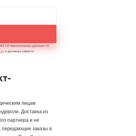
2-ФЗ «О персональных данных» от
сти
и договора оферты.
кт-
идическим лицам
ндероли. Доставка из
го партнера и не
, передающие заказы в