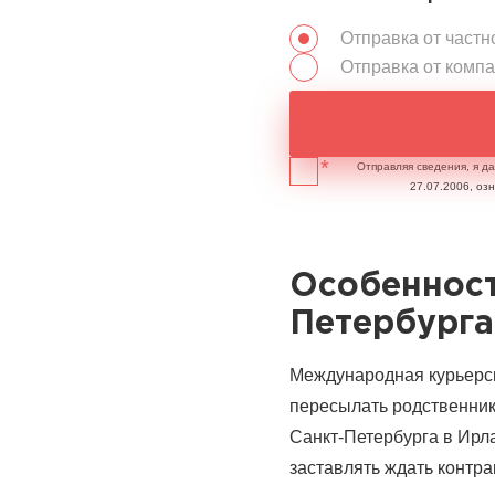
Отправка от частн
Отправка от комп
Отправляя сведения, я д
27.07.2006, оз
Особенност
Петербурга
Международная курьерск
пересылать родственника
Санкт-Петербурга в Ирл
заставлять ждать контр