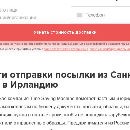
ого лица
ании/организации
Узнать стоимость доставки
аю свое согласие на обработку моих персональных данных в соответствии с законом №15
накомился и принимаю условия
пользовательского соглашения
,
политики конфиденциально
и отправки посылки из Сан
 в Ирландию
ая компания Time Saving Machine помогает частным и юр
м и коллегам по бизнесу документы, посылки, образцы, ба
андию нужна в сжатые сроки, чтобы не подводить зарубежно
акт или отправленные образцы. Предприниматели из России