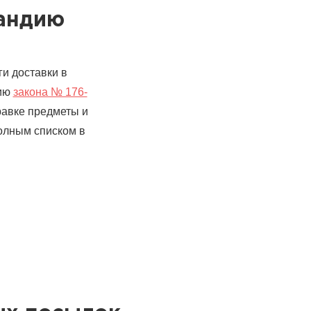
ландию
и доставки в
цию
закона № 176-
равке предметы и
полным списком в