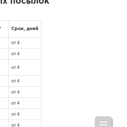
ых посылок
,
Срок, дней
от 4
от 4
от 4
от 4
от 4
от 4
от 4
от 4