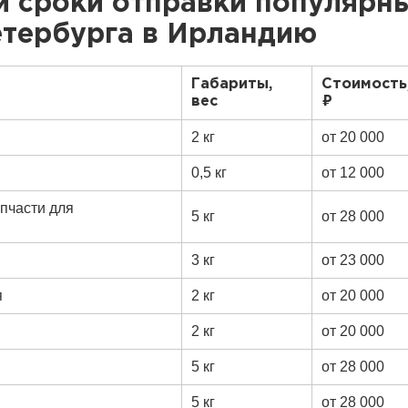
и сроки отправки популярн
етербурга в Ирландию
Габариты,
Стоимость
вес
₽
2 кг
от 20 000
0,5 кг
от 12 000
апчасти для
5 кг
от 28 000
3 кг
от 23 000
я
2 кг
от 20 000
2 кг
от 20 000
5 кг
от 28 000
5 кг
от 28 000