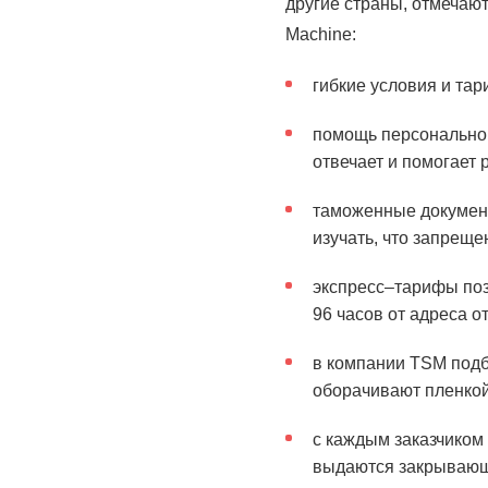
другие страны, отмечают
Machine:
гибкие условия и та
помощь персональног
отвечает и помогает 
таможенные документы
изучать, что запреще
экспресс–тарифы поз
96 часов от адреса о
в компании TSM подб
оборачивают пленкой
с каждым заказчиком 
выдаются закрывающи