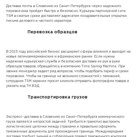
Доставка почты в Словению из Санкт–Петербурга через надежного
перевозчика пройдет быстро и безопасно. Курьеры партнерской сети
TSM в сжатые сроки доставляют адресатам поздравительные открытки,
письма делового и частного характера.
Перевозка образцов
В 2023 году российский бизнес расширяет сферы влияния и выходит на
новые латиноамериканские и африканские рынки. Если нужны
надежная курьерская служба и безопасная доставка из рук в руки
образцов товаров, обращайтесь в компанию Time Saving Machine. При
звонке менеджер задает ряд вопросов, чтобы подобрать тариф и сроки
перевозки. Чтобы на границе не возникло сложностей с таможней,
сотрудник TSM заранее просит клиента отправить фотографии товара и
указать код ТН ВЭД.
Транспортировка грузов
Экспресс–доставка в Словению из Санкт–Петербурга коммерческого
груза является непростой задачей. Требуется грамотно выстроить
логистические цепочки между странами и правильно оформить
таможенные документы для прохождения границы. Международная
доставка требует знаний и соблюдения правил таможенного контроля.