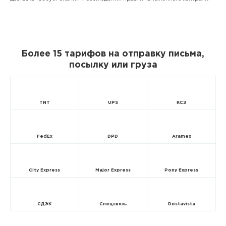
Более 15 тарифов на отправку письма,
посылку или груза
TNT
UPS
КСЭ
FedEx
DPD
Aramex
City Express
Major Express
Pony Express
СДЭК
Спецсвязь
Dostavista