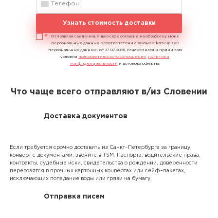
Узнать стоимость доставки
Отправляя сведения, я даю свое согласие на обработку моих
персональных данных в соответствии с законом №152-ФЗ «О
персональных данных» от 27.07.2006, ознакомился и принимаю
условия
пользовательского соглашения
,
политики
конфиденциальности
и договора оферты.
Что чаще всего отправляют в/из Словении
Доставка документов
Если требуется срочно доставить из Санкт–Петербурга за границу
конверт с документами, звоните в TSM. Паспорта, водительские права,
контракты, судебные иски, свидетельства о рождении, доверенности
перевозятся в прочных картонных конвертах или сейф–пакетах,
исключающих попадание воды или грязи на бумагу.
Отправка писем