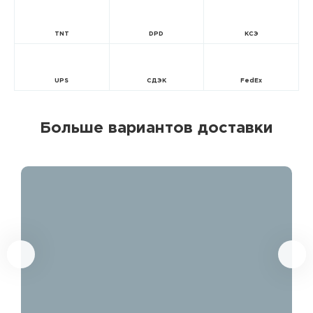
TNT
DPD
КСЭ
UPS
СДЭК
FedEx
Больше вариантов доставки