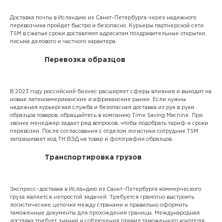
Доставка почты в Исландию из Санкт–Петербурга через надежного
перевозчика пройдет быстро и безопасно. Курьеры партнерской сети
TSM в сжатые сроки доставляют адресатам поздравительные открытки,
письма делового и частного характера.
Перевозка образцов
В 2023 году российский бизнес расширяет сферы влияния и выходит на
новые латиноамериканские и африканские рынки. Если нужны
надежная курьерская служба и безопасная доставка из рук в руки
образцов товаров, обращайтесь в компанию Time Saving Machine. При
звонке менеджер задает ряд вопросов, чтобы подобрать тариф и сроки
перевозки. После согласования с отделом логистики сотрудник TSM
запрашивает код ТН ВЭД на товар и фотографии образцов.
Транспортировка грузов
Экспресс–доставка в Исландию из Санкт–Петербурга коммерческого
груза является непростой задачей. Требуется грамотно выстроить
логистические цепочки между странами и правильно оформить
таможенные документы для прохождения границы. Международная
доставка требует знаний и соблюдения правил таможенного контроля.