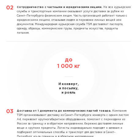
Сотрудничество с частными и юридическими лицами.
Не все курьерские
службы и транспортные компании оказывают услуги доставки за рубеж из
Санкт–Петербурга физическим лицам. Часть организаций работает только с
юридическими лицами, отказывая людям в перевозке личных вещей или
документов. Международная курьерская служба TSM доставляет паспорта,
одежду, образцы, коммерческие грузы, предметы искусства, продукты
питания.
до
1 000 кг
И конверт,
и посылку,
и рояль
Доставка от 1 документа до коммерческих партий товара.
Компания
TSM организовывает доставку из Санкт–Петербурга конверта с одним листом
А4, перевозит крупногабаритное оборудование, помогает с переездами из
России за границу и в обратном направлении, бережно доставляя личные
вещи и хрупкие предметы. Логисты индивидуально подходят к заявкам и
подбирают оптимальные способы и транспорт для доставки в Санкт–
Петербург из–за границы и в обратном направлении.