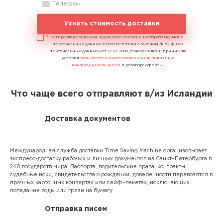
Узнать стоимость доставки
Отправляя сведения, я даю свое согласие на обработку моих
персональных данных в соответствии с законом №152-ФЗ «О
персональных данных» от 27.07.2006, ознакомился и принимаю
условия
пользовательского соглашения
,
политики
конфиденциальности
и договора оферты.
Что чаще всего отправляют в/из Исландии
Доставка документов
Международная служба доставки Time Saving Machine организовывает
экспресс-доставку рабочих и личных документов из Санкт–Петербурга в
240 государств мира. Паспорта, водительские права, контракты,
судебные иски, свидетельства о рождении, доверенности перевозятся в
прочных картонных конвертах или сейф–пакетах, исключающих
попадание воды или грязи на бумагу.
Отправка писем