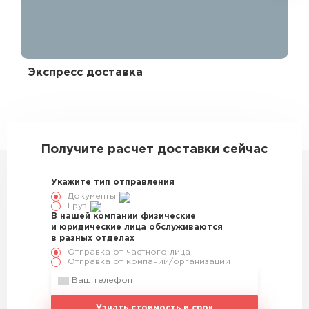
Экспресс доставка
Эк
328785
Получите расчет доставки сейчас
Укажите тип отправления
Документы
Груз
В нашей компании физические
и юридические лица обслуживаются
в разных отделах
Отправка от частного лица
Отправка от компании/организации
Узнать стоимость и срок