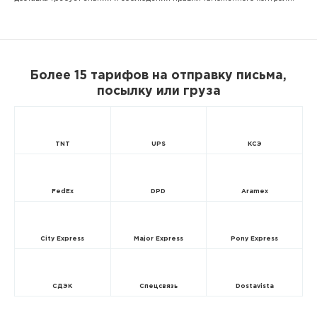
Более 15 тарифов на отправку письма,
посылку или груза
TNT
UPS
КСЭ
FedEx
DPD
Aramex
City Express
Major Express
Pony Express
СДЭК
Спецсвязь
Dostavista