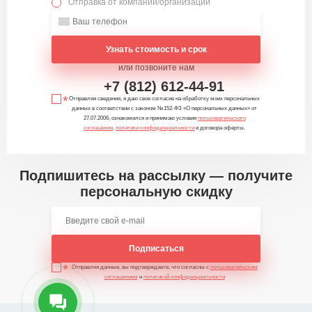
Отправка от компании/организации
Узнать стоимость и срок
или позвоните нам
+7 (812) 612-44-91
Отправляя сведения, я даю свое согласие на обработку моих персональных
данных в соответствии с законом №152-ФЗ «О персональных данных» от
27.07.2006, ознакомился и принимаю условия
пользовательского
соглашения
,
политики конфиденциальности
и договора оферты.
Подпишитесь на рассылку — получите
персональную скидку
Подписаться
Отправляя данные, вы подтверждаете, что согласны с
пользовательским
соглашением
и
политикой конфиденциальности