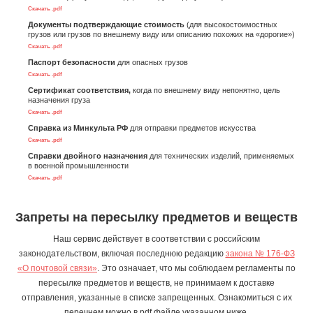
Скачать .pdf
Документы подтверждающие стоимость
(для высокостоимостных
грузов или грузов по внешнему виду или описанию похожих на «дорогие»)
Скачать .pdf
Паспорт безопасности
для опасных грузов
Скачать .pdf
Сертификат соответствия,
когда по внешнему виду непонятно, цель
назначения груза
Скачать .pdf
Справка из Минкульта РФ
для отправки предметов искусства
Скачать .pdf
Справки двойного назначения
для технических изделий, применяемых
в военной промышленности
Скачать .pdf
Запреты на пересылку предметов и веществ
Наш сервис действует в соответствии с российским
законодательством, включая последнюю редакцию
закона № 176-ФЗ
«О почтовой связи»
. Это означает, что мы соблюдаем регламенты по
пересылке предметов и веществ, не принимаем к доставке
отправления, указанные в списке запрещенных. Ознакомиться с их
перечнем можно в pdf файле указанном ниже.