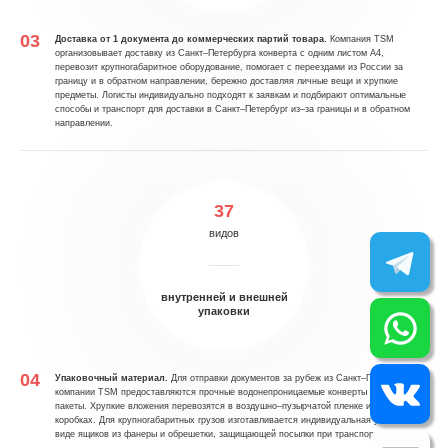
Доставка от 1 документа до коммерческих партий товара.
Компания TSM
организовывает доставку из Санкт–Петербурга конверта с одним листом А4,
перевозит крупногабаритное оборудование, помогает с переездами из России за
границу и в обратном направлении, бережно доставляя личные вещи и хрупкие
предметы. Логисты индивидуально подходят к заявкам и подбирают оптимальные
способы и транспорт для доставки в Санкт–Петербург из–за границы и в обратном
направлении.
37
видов
внутренней и внешней
упаковки
Упаковочный материал.
Для отправки документов за рубеж из Санкт–Петербурга в
компании TSM предоставляются прочные водонепроницаемые конверты и сейф–
пакеты. Хрупкие вложения перевозятся в воздушно–пузырчатой пленке и картонных
коробках. Для крупногабаритных грузов изготавливается индивидуальная упаковка в
виде ящиков из фанеры и обрешетки, защищающей посылки при транспортировке.