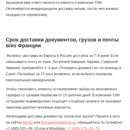
указанием мер ответственности клиента и компании TSM.
Оплачивается международная доставка письма, после чего конверт
передается перевозчику.
Срок доставки документов, грузов и почты
в/из Франции
Экспресс–доставка из Европы в Россию доступна за 7–9 дней. Если
заказываете почту из Азии, Латинской Америки, Африки, Северной
Америки, прибавляйте 2–4 дня. Отправить документ из–за границы в
Санкт–Петербург за 72 часа возможно, если выбрать перевозку
персональным авиакурьером.
Чтобы сэкономить, клиенты останавливают выбор на экономичных
тарифах со сроками перевозки от 15 рабочих дней. В компании TSM
сотрудники индивидуально подходят к подбору сроков и не называют
заказчику дорогие ненужные варианты.
Необходима доставка документов, писем или грузов? Пишите в чате
на сайтах
tsm.bz
или
timesavingmachine.ru
, обращайтесь по телефону:
+7 (495) 023–49–19
или в WhatsApp:
+7 (985) 170–03–76
.