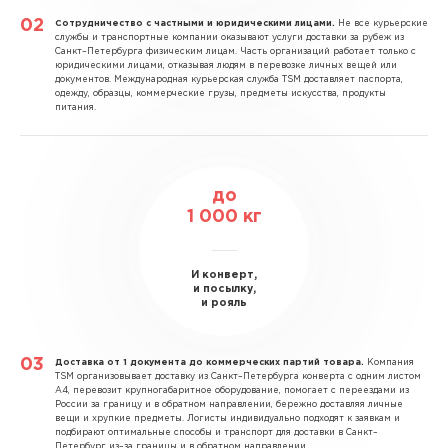
Сотрудничество с частными и юридическими лицами.
Не все курьерские
службы и транспортные компании оказывают услуги доставки за рубеж из
Санкт–Петербурга физическим лицам. Часть организаций работает только с
юридическими лицами, отказывая людям в перевозке личных вещей или
документов. Международная курьерская служба TSM доставляет паспорта,
одежду, образцы, коммерческие грузы, предметы искусства, продукты
питания.
до
1 000 кг
И конверт,
и посылку,
и рояль
Доставка от 1 документа до коммерческих партий товара.
Компания
TSM организовывает доставку из Санкт–Петербурга конверта с одним листом
А4, перевозит крупногабаритное оборудование, помогает с переездами из
России за границу и в обратном направлении, бережно доставляя личные
вещи и хрупкие предметы. Логисты индивидуально подходят к заявкам и
подбирают оптимальные способы и транспорт для доставки в Санкт–
Петербург из–за границы и в обратном направлении.