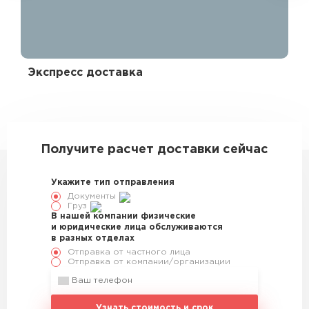
Экспресс доставка
Эк
328779
Получите расчет доставки сейчас
Укажите тип отправления
Документы
Груз
В нашей компании физические
и юридические лица обслуживаются
в разных отделах
Отправка от частного лица
Отправка от компании/организации
Узнать стоимость и срок