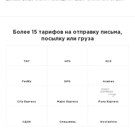
Более 15 тарифов на отправку письма,
посылку или груза
TNT
UPS
КСЭ
FedEx
DPD
Aramex
City Express
Major Express
Pony Express
СДЭК
Спецсвязь
Dostavista