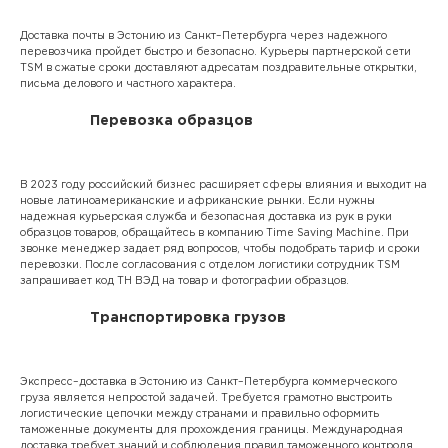
Доставка почты в Эстонию из Санкт–Петербурга через надежного
перевозчика пройдет быстро и безопасно. Курьеры партнерской сети
TSM в сжатые сроки доставляют адресатам поздравительные открытки,
письма делового и частного характера.
Перевозка образцов
В 2023 году российский бизнес расширяет сферы влияния и выходит на
новые латиноамериканские и африканские рынки. Если нужны
надежная курьерская служба и безопасная доставка из рук в руки
образцов товаров, обращайтесь в компанию Time Saving Machine. При
звонке менеджер задает ряд вопросов, чтобы подобрать тариф и сроки
перевозки. После согласования с отделом логистики сотрудник TSM
запрашивает код ТН ВЭД на товар и фотографии образцов.
Транспортировка грузов
Экспресс–доставка в Эстонию из Санкт–Петербурга коммерческого
груза является непростой задачей. Требуется грамотно выстроить
логистические цепочки между странами и правильно оформить
таможенные документы для прохождения границы. Международная
доставка требует знаний и соблюдения правил таможенного контроля.