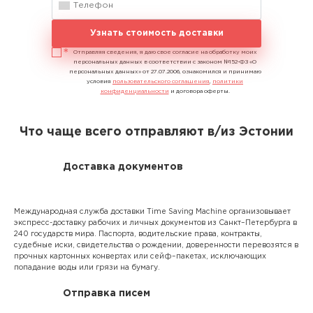
Узнать стоимость доставки
Отправляя сведения, я даю свое согласие на обработку моих
персональных данных в соответствии с законом №152-ФЗ «О
персональных данных» от 27.07.2006, ознакомился и принимаю
условия
пользовательского соглашения
,
политики
конфиденциальности
и договора оферты.
Что чаще всего отправляют в/из Эстонии
Доставка документов
Международная служба доставки Time Saving Machine организовывает
экспресс-доставку рабочих и личных документов из Санкт–Петербурга в
240 государств мира. Паспорта, водительские права, контракты,
судебные иски, свидетельства о рождении, доверенности перевозятся в
прочных картонных конвертах или сейф–пакетах, исключающих
попадание воды или грязи на бумагу.
Отправка писем