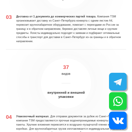
Доставка от 1 документа до коммерческих партий товара.
Компания TSM
организовывает доставку из Санкт–Петербурга конверта с одним листом А4,
перевозит крупногабаритное оборудование, помогает с переездами из России за
границу и в обратном направлении, бережно доставляя личные вещи и хрупкие
предметы. Логисты индивидуально подходят к заявкам и подбирают оптимальные
способы и транспорт для доставки в Санкт–Петербург из–за границы и в обратном
направлении.
37
видов
внутренней и внешней
упаковки
Упаковочный материал.
Для отправки документов за рубеж из Санкт–Петербурга в
компании TSM предоставляются прочные водонепроницаемые конверты и сейф–
пакеты. Хрупкие вложения перевозятся в воздушно–пузырчатой пленке и картонных
коробках. Для крупногабаритных грузов изготавливается индивидуальная упаковка в