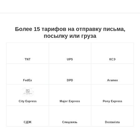
Более 15 тарифов на отправку письма,
посылку или груза
TNT
UPS
КСЭ
FedEx
DPD
Aramex
City Express
Major Express
Pony Express
СДЭК
Спецсвязь
Dostavista