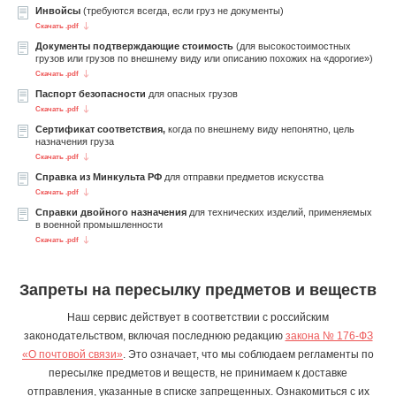
Инвойсы
(требуются всегда, если груз не документы)
Скачать .pdf
Документы подтверждающие стоимость
(для высокостоимостных
грузов или грузов по внешнему виду или описанию похожих на «дорогие»)
Скачать .pdf
Паспорт безопасности
для опасных грузов
Скачать .pdf
Сертификат соответствия,
когда по внешнему виду непонятно, цель
назначения груза
Скачать .pdf
Справка из Минкульта РФ
для отправки предметов искусства
Скачать .pdf
Справки двойного назначения
для технических изделий, применяемых
в военной промышленности
Скачать .pdf
Запреты на пересылку предметов и веществ
Наш сервис действует в соответствии с российским
законодательством, включая последнюю редакцию
закона № 176-ФЗ
«О почтовой связи»
. Это означает, что мы соблюдаем регламенты по
пересылке предметов и веществ, не принимаем к доставке
отправления, указанные в списке запрещенных. Ознакомиться с их