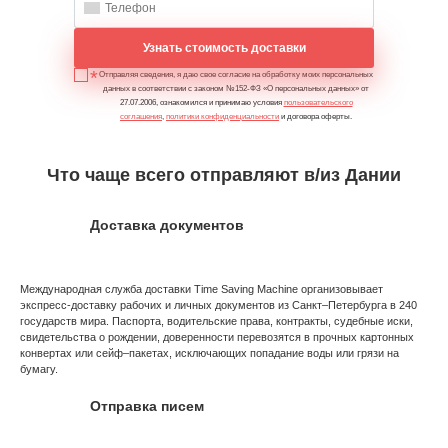
Узнать стоимость доставки
Отправляя сведения, я даю свое согласие на обработку моих персональных
данных в соответствии с законом №152-ФЗ «О персональных данных» от
27.07.2006, ознакомился и принимаю условия
пользовательского
соглашения
,
политики конфиденциальности
и договора оферты.
Что чаще всего отправляют в/из Дании
Доставка документов
Международная служба доставки Time Saving Machine организовывает
экспресс-доставку рабочих и личных документов из Санкт–Петербурга в 240
государств мира. Паспорта, водительские права, контракты, судебные иски,
свидетельства о рождении, доверенности перевозятся в прочных картонных
конвертах или сейф–пакетах, исключающих попадание воды или грязи на
бумагу.
Отправка писем