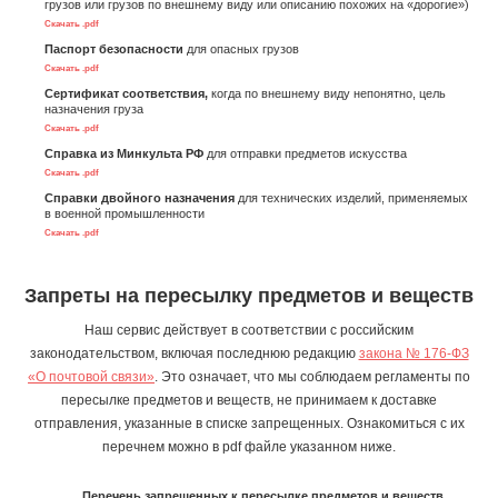
грузов или грузов по внешнему виду или описанию похожих на «дорогие»)
Скачать .pdf
Паспорт безопасности
для опасных грузов
Скачать .pdf
Сертификат соответствия,
когда по внешнему виду непонятно, цель
назначения груза
Скачать .pdf
Справка из Минкульта РФ
для отправки предметов искусства
Скачать .pdf
Справки двойного назначения
для технических изделий, применяемых
в военной промышленности
Скачать .pdf
Запреты на пересылку предметов и веществ
Наш сервис действует в соответствии с российским
законодательством, включая последнюю редакцию
закона № 176-ФЗ
«О почтовой связи»
. Это означает, что мы соблюдаем регламенты по
пересылке предметов и веществ, не принимаем к доставке
отправления, указанные в списке запрещенных. Ознакомиться с их
перечнем можно в pdf файле указанном ниже.
Перечень запрещенных к пересылке предметов и веществ