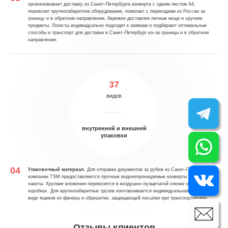
организовывает доставку из Санкт–Петербурга конверта с одним листом А4,
перевозит крупногабаритное оборудование, помогает с переездами из России за
границу и в обратном направлении, бережно доставляя личные вещи и хрупкие
предметы. Логисты индивидуально подходят к заявкам и подбирают оптимальные
способы и транспорт для доставки в Санкт–Петербург из–за границы и в обратном
направлении.
37
видов
внутренней и внешней
упаковки
Упаковочный материал.
Для отправки документов за рубеж из Санкт–Петербурга в
компании TSM предоставляются прочные водонепроницаемые конверты и сейф–
пакеты. Хрупкие вложения перевозятся в воздушно–пузырчатой пленке и картонных
коробках. Для крупногабаритных грузов изготавливается индивидуальная упаковка в
виде ящиков из фанеры и обрешетки, защищающей посылки при транспортировке.
Отзывы клиентов