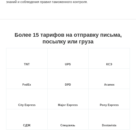
знаний и соблюдения правил таможенного контроля.
Более 15 тарифов на отправку письма,
посылку или груза
TNT
UPS
КСЭ
FedEx
DPD
Aramex
City Express
Major Express
Pony Express
СДЭК
Спецсвязь
Dostavista