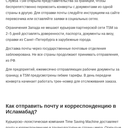
Служба TSM открыла представительства за границей, чтобы
беспрепятственно перевозить конверты с документами из одной
страны в другую. Для отправки почты следуйте инструкциям на сайте
перевозчика или оставляйте заявки в социальных сетях.
Ограничения Запада не мешают курьерам партнерской сети TSM за
2–5 дней доставлять доверенности, паспорта, документы на визу,
справки из Санкт–Петербурга в зарубежные города.
Доставка почты через государственные почтовые отделения
заблокирована. Не все страны продолжают принимать отправления,
из РФ.
Для предприятий, ежемесячно отправляющих рабочие документы за
границу, в TSM предусмотрены гибкие тарифы. В день передачи
конверта начинает работать трек–номер для отслеживания заказа.
Как отправить почту и корреспонденцию в
Исламабад?
Курьерско–логистическая компания Time Saving Machine доставляет
почту и корреспонденцию в труднодоступные страны мира. Открытые