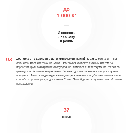
до
1 000 кг
И конверт,
и посылку,
и рояль
Доставка от 1 документа до коммерческих партий товара.
Компания TSM
организовывает доставку из Санкт–Петербурга конверта с одним листом А4,
перевозит крупногабаритное оборудование, помогает с переездами из России за
границу и в обратном направлении, бережно доставляя личные вещи и хрупкие
предметы. Логисты индивидуально подходят к заявкам и подбирают оптимальные
способы и транспорт для доставки в Санкт–Петербург из–за границы и в обратном
направлении.
37
видов