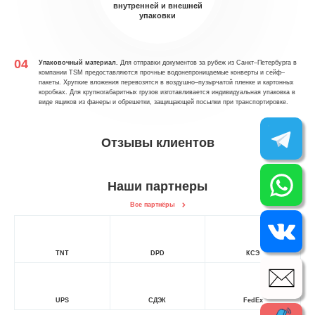
внутренней и внешней
упаковки
Упаковочный материал.
Для отправки документов за рубеж из Санкт–Петербурга в
компании TSM предоставляются прочные водонепроницаемые конверты и сейф–
пакеты. Хрупкие вложения перевозятся в воздушно–пузырчатой пленке и картонных
коробках. Для крупногабаритных грузов изготавливается индивидуальная упаковка в
виде ящиков из фанеры и обрешетки, защищающей посылки при транспортировке.
Отзывы клиентов
Наши партнеры
Все партнёры
TNT
DPD
КСЭ
UPS
СДЭК
FedEx