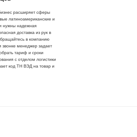
 бизнес расширяет сферы
овые латиноамериканские и
и нужны надежная
опасная доставка из рук в
 обращайтесь в компанию
и звонке менеджер задает
обрать тариф и сроки
ования с отделом логистики
ает код ТН ВЭД на товар и