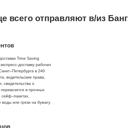
ще всего отправляют в/из Бан
ентов
оставки Time Saving
экспресс-доставку рабочих
Санкт–Петербурга в 240
та, водительские права,
и, свидетельства о
 перевозятся в прочных
и сейф–пакетах,
воды или грязи на бумагу.
зцов