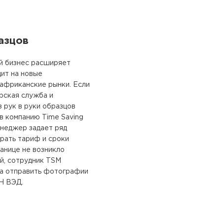
азцов
ий бизнес расширяет
ит на новые
 африканские рынки. Если
рская служба и
з рук в руки образцов
в компанию Time Saving
енеджер задает ряд
рать тариф и сроки
ранице не возникло
й, сотрудник TSM
та отправить фотографии
ТН ВЭД.