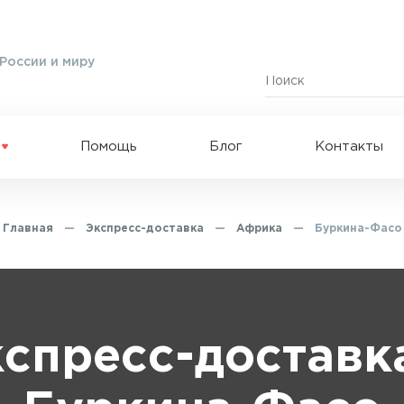
России и миру
Помощь
Блог
Контакты
Главная
—
Экспресс-доставка
—
Африка
—
Буркина-Фасо
спресс-доставк