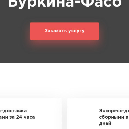
Буркина-Фасо
Заказать услугу
с-доставка
Экспресс-д
ми за 24 часа
сборными а
дней