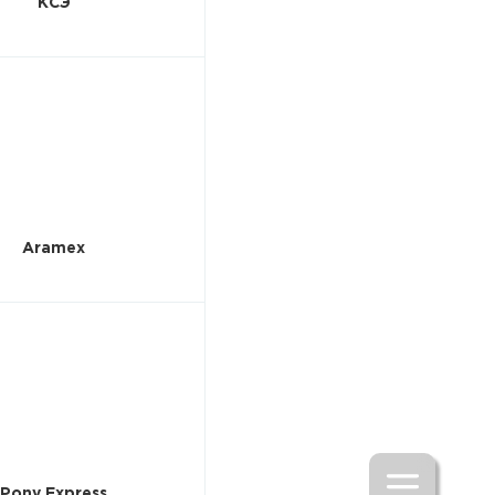
КСЭ
Aramex
Pony Express