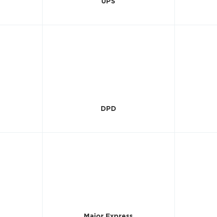
UPS
DPD
Major Express