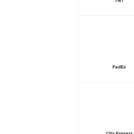
TNT
FedEx
City Express