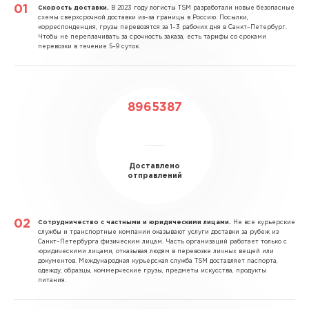
Скорость доставки.
В 2023 году логисты TSM разработали новые безопасные
схемы сверхсрочной доставки из–за границы в Россию. Посылки,
корреспонденция, грузы перевозятся за 1–3 рабочих дня в Санкт–Петербург.
Чтобы не переплачивать за срочность заказа, есть тарифы со сроками
перевозки в течение 5–9 суток.
8965387
Доставлено
отправлений
Сотрудничество с частными и юридическими лицами.
Не все курьерские
службы и транспортные компании оказывают услуги доставки за рубеж из
Санкт–Петербурга физическим лицам. Часть организаций работает только с
юридическими лицами, отказывая людям в перевозке личных вещей или
документов. Международная курьерская служба TSM доставляет паспорта,
одежду, образцы, коммерческие грузы, предметы искусства, продукты
питания.