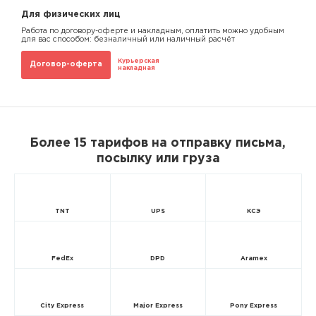
Для физических лиц
Работа по договору-оферте и накладным, оплатить можно удобным
для вас способом: безналичный или наличный расчёт
Курьерская
Договор-оферта
накладная
Более 15 тарифов на отправку письма,
посылку или груза
TNT
UPS
КСЭ
FedEx
DPD
Aramex
City Express
Major Express
Pony Express