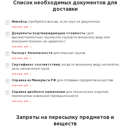
Список необходимых документов для
доставки
Инвойсы
(требуются всегда, если груз не документы)
Скачать .pdf
Документы подтверждающие стоимость
(для
высокостоимостных грузов или грузов по внешнему виду или
описанию похожих на «дорогие»)
Скачать .pdf
Паспорт безопасности
для опасных грузов
Скачать .pdf
Сертификат соответствия,
когда по внешнему виду непонятно,
цель назначения груза
Скачать .pdf
Справка из Минкульта РФ
для отправки предметов искусства
Скачать .pdf
Справки двойного назначения
для технических изделий,
применимых в военной промышленности
Скачать .pdf
Запреты на пересылку предметов и
веществ