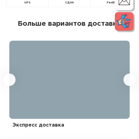
UPS
СДЭК
FedEx
Больше вариантов доставки
Экспресс доставка
Эк