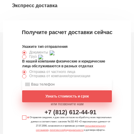
Экспресс доставка
Эк
332459
Получите расчет доставки сейчас
Укажите тип отправления
Документы
Груз
В нашей компании физические и юридические
лица обслуживаются в разных отделах
Отправка от частного лица
Отправка от компании/организации
Узнать стоимость и срок
или позвоните нам
+7 (812) 612-44-91
Отправляя сведения, я даю свое согласие на обработку моих персональных
данных в соответствии с законом №152-ФЗ «О персональных данных» от
27.07.2006, ознакомился и принимаю условия
пользовательского
соглашения
,
политики конфиденциальности
и договора оферты.