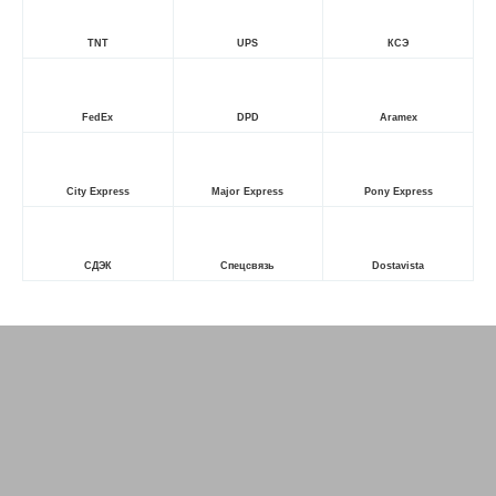
TNT
UPS
КСЭ
FedEx
DPD
Aramex
City Express
Major Express
Pony Express
СДЭК
Спецсвязь
Dostavista