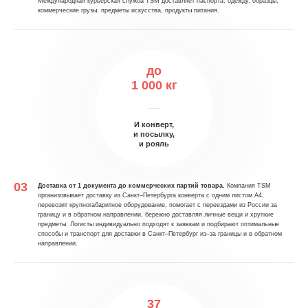
Международная курьерская служба TSM доставляет паспорта, одежду, образцы,
коммерческие грузы, предметы искусства, продукты питания.
до
1 000 кг
И конверт,
и посылку,
и рояль
Доставка от 1 документа до коммерческих партий товара.
Компания TSM
организовывает доставку из Санкт–Петербурга конверта с одним листом А4,
перевозит крупногабаритное оборудование, помогает с переездами из России за
границу и в обратном направлении, бережно доставляя личные вещи и хрупкие
предметы. Логисты индивидуально подходят к заявкам и подбирают оптимальные
способы и транспорт для доставки в Санкт–Петербург из–за границы и в обратном
направлении.
37