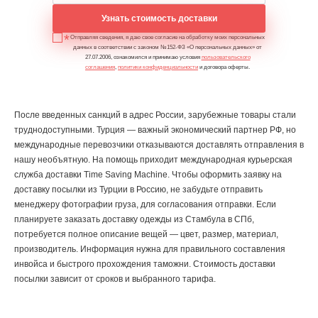
Узнать стоимость доставки
Отправляя сведения, я даю свое согласие на обработку моих персональных
данных в соответствии с законом №152-ФЗ «О персональных данных» от
27.07.2006, ознакомился и принимаю условия
пользовательского
соглашения
,
политики конфиденциальности
и договора оферты.
После введенных санкций в адрес России, зарубежные товары стали
труднодоступными. Турция — важный экономический партнер РФ, но
международные перевозчики отказываются доставлять отправления в
нашу необъятную. На помощь приходит международная курьерская
служба доставки Time Saving Machine. Чтобы оформить заявку на
доставку посылки из Турции в Россию, не забудьте отправить
менеджеру фотографии груза, для согласования отправки. Если
планируете заказать доставку одежды из Стамбула в СПб,
потребуется полное описание вещей — цвет, размер, материал,
производитель. Информация нужна для правильного составления
инвойса и быстрого прохождения таможни. Стоимость доставки
посылки зависит от сроков и выбранного тарифа.