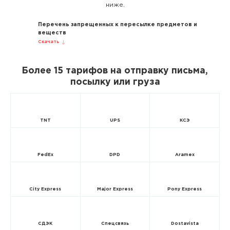
ниже.
Перечень запрещенных к пересылке предметов и
веществ
Скачать
Более 15 тарифов на отправку письма,
посылку или груза
TNT
UPS
КСЭ
FedEx
DPD
Aramex
City Express
Major Express
Pony Express
СДЭК
Спецсвязь
Dostavista