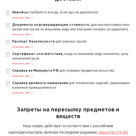
(требуются всегда, если груз не документы)
Инвойсы
Скачать .pdf
(для высокостоимостных
Документы подтверждающие стоимость
грузов или грузов по внешнему виду или описанию похожих на «дорогие»)
Скачать .pdf
для опасных грузов
Паспорт безопасности
Скачать .pdf
когда по внешнему виду непонятно, цель
Сертификат соответствия,
назначения груза
Скачать .pdf
для отправки предметов искусства
Справка из Минкульта РФ
Скачать .pdf
для технических изделий, применимых
Справки двойного назначения
в военной промышленности
Скачать .pdf
Запреты на пересылку предметов и
веществ
Наш сервис действует в соответствии с российским
законодательством, включая последнюю редакцию
закона № 176-ФЗ