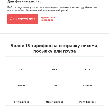
Для физических лиц
Работа по договору-оферте и накладным, оплатить можно удобным для
вас способом: безналичный или наличный расчёт
Курьерская
Договор-оферта
накладная
Более 15 тарифов на отправку письма,
посылку или груза
TNT
UPS
КСЭ
FedEx
DPD
Aramex
City Express
Major Express
Pony Express