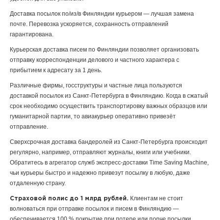
Доставка посылок по/из/в Финляндии курьером — лучшая замена
почте. Перевозка ускоряется, сохранность отправлений
гарантирована.
Курьерская доставка писем по Финляндии позволяет организовать
отправку корреспонденции делового и частного характера с
прибытием к адресату за 1 день.
Различные фирмы, госструктуры и частные лица пользуются
доставкой посылок из Санкт-Петербурга в Финляндию. Когда в сжатый
срок необходимо осуществить транспортировку важных образцов или
гуманитарной партии, то авиакурьер оперативно привезёт
отправление.
Сверхсрочная доставка бандеролей из Санкт-Петербурга происходит
регулярно, например, отправляют журналы, книги или учебники.
Обратитесь в агрегатор служб экспресс-доставки Time Saving Machine,
чьи курьеры быстро и надежно привезут посылку в любую, даже
отдаленную страну.
Клиентам не стоит
Страховой полис до 1 млрд рублей.
волноваться при отправке посылок и писем в Финляндию —
обеспечивается 100 % покрытие при потере или порче посылки.