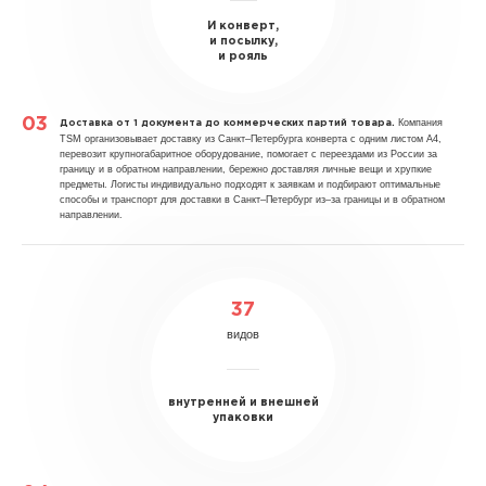
И конверт,
и посылку,
и рояль
Компания
Доставка от 1 документа до коммерческих партий товара.
TSM организовывает доставку из Санкт–Петербурга конверта с одним листом А4,
перевозит крупногабаритное оборудование, помогает с переездами из России за
границу и в обратном направлении, бережно доставляя личные вещи и хрупкие
предметы. Логисты индивидуально подходят к заявкам и подбирают оптимальные
способы и транспорт для доставки в Санкт–Петербург из–за границы и в обратном
направлении.
37
видов
внутренней и внешней
упаковки