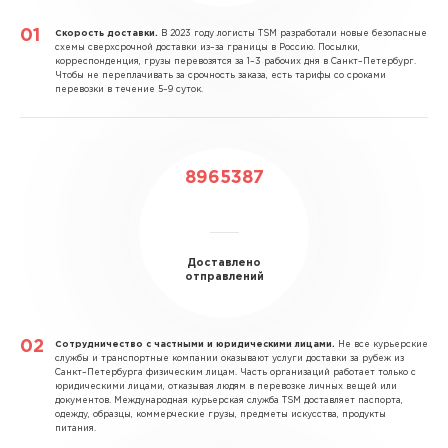
Скорость доставки.
В 2023 году логисты TSM разработали новые безопасные
схемы сверхсрочной доставки из–за границы в Россию. Посылки,
корреспонденция, грузы перевозятся за 1–3 рабочих дня в Санкт–Петербург.
Чтобы не переплачивать за срочность заказа, есть тарифы со сроками
перевозки в течение 5–9 суток.
8965387
Доставлено
отправлений
Сотрудничество с частными и юридическими лицами.
Не все курьерские
службы и транспортные компании оказывают услуги доставки за рубеж из
Санкт–Петербурга физическим лицам. Часть организаций работает только с
юридическими лицами, отказывая людям в перевозке личных вещей или
документов. Международная курьерская служба TSM доставляет паспорта,
одежду, образцы, коммерческие грузы, предметы искусства, продукты
питания.