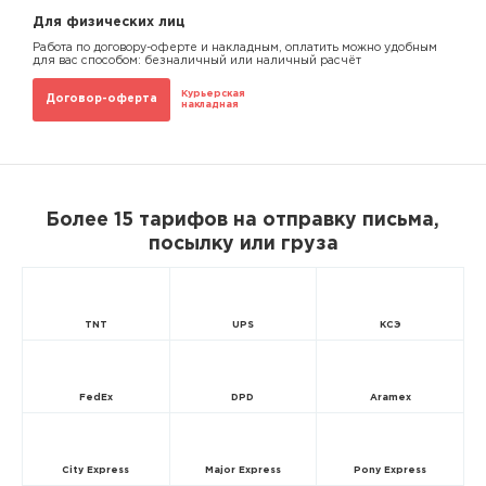
Для физических лиц
Работа по договору-оферте и накладным, оплатить можно удобным
для вас способом: безналичный или наличный расчёт
Курьерская
Договор-оферта
накладная
Более 15 тарифов на отправку письма,
посылку или груза
TNT
UPS
КСЭ
FedEx
DPD
Aramex
City Express
Major Express
Pony Express