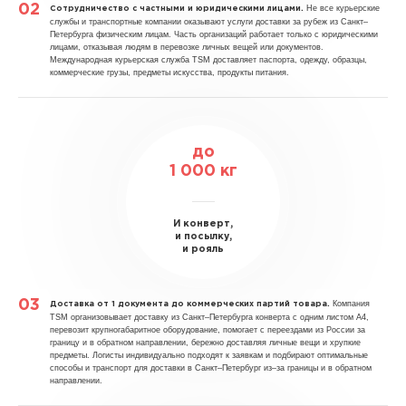
Не все курьерские
Сотрудничество с частными и юридическими лицами.
службы и транспортные компании оказывают услуги доставки за рубеж из Санкт–
Петербурга физическим лицам. Часть организаций работает только с юридическими
лицами, отказывая людям в перевозке личных вещей или документов.
Международная курьерская служба TSM доставляет паспорта, одежду, образцы,
коммерческие грузы, предметы искусства, продукты питания.
до
1 000 кг
И конверт,
и посылку,
и рояль
Компания
Доставка от 1 документа до коммерческих партий товара.
TSM организовывает доставку из Санкт–Петербурга конверта с одним листом А4,
перевозит крупногабаритное оборудование, помогает с переездами из России за
границу и в обратном направлении, бережно доставляя личные вещи и хрупкие
предметы. Логисты индивидуально подходят к заявкам и подбирают оптимальные
способы и транспорт для доставки в Санкт–Петербург из–за границы и в обратном
направлении.