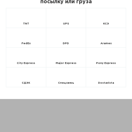
посылку или груза
TNT
UPS
КСЭ
FedEx
DPD
Aramex
City Express
Major Express
Pony Express
СДЭК
Спецсвязь
Dostavista