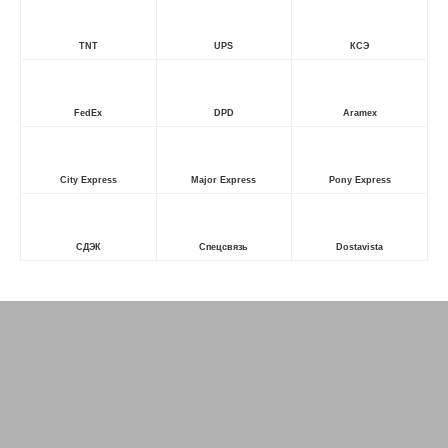
TNT
UPS
КСЭ
FedEx
DPD
Aramex
City Express
Major Express
Pony Express
СДЭК
Спецсвязь
Dostavista