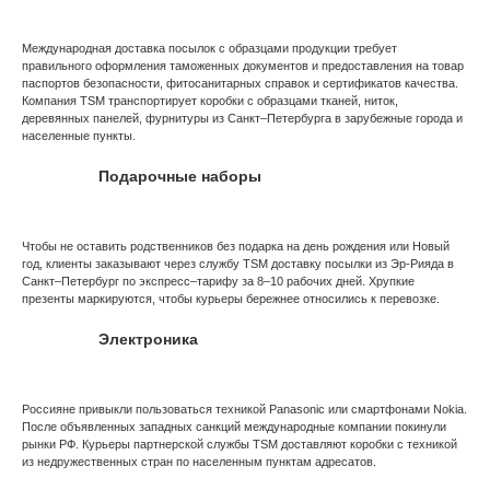
Международная доставка посылок с образцами продукции требует
правильного оформления таможенных документов и предоставления на товар
паспортов безопасности, фитосанитарных справок и сертификатов качества.
Компания TSM транспортирует коробки с образцами тканей, ниток,
деревянных панелей, фурнитуры из Санкт–Петербурга в зарубежные города и
населенные пункты.
Подарочные наборы
Чтобы не оставить родственников без подарка на день рождения или Новый
год, клиенты заказывают через службу TSM доставку посылки из Эр-Рияда в
Санкт–Петербург по экспресс–тарифу за 8–10 рабочих дней. Хрупкие
презенты маркируются, чтобы курьеры бережнее относились к перевозке.
Электроника
Россияне привыкли пользоваться техникой Panasonic или смартфонами Nokia.
После объявленных западных санкций международные компании покинули
рынки РФ. Курьеры партнерской службы TSM доставляют коробки с техникой
из недружественных стран по населенным пунктам адресатов.