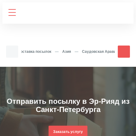
вная
—
Доставка посылок
—
Азия
—
Саудовская Аравия
—
Эр-
Отправить посылку в Эр-Рияд из
Санкт-Петербурга
Заказать услугу