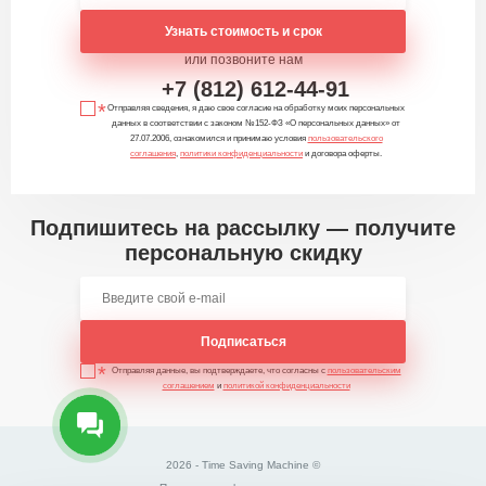
Узнать стоимость и срок
или позвоните нам
+7 (812) 612-44-91
Отправляя сведения, я даю свое согласие на обработку моих персональных
данных в соответствии с законом №152-ФЗ «О персональных данных» от
27.07.2006, ознакомился и принимаю условия
пользовательского
соглашения
,
политики конфиденциальности
и договора оферты.
Подпишитесь на рассылку — получите
персональную скидку
Подписаться
Отправляя данные, вы подтверждаете, что согласны с
пользовательским
соглашением
и
политикой конфиденциальности
2026 - Time Saving Machine ©