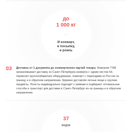
до
1 000 кг
И конверт,
и посылку,
и рояль
Доставка от 1 документа до коммерческих партий товара.
Компания TSM
организовывает доставку из Санкт–Петербурга конверта с одним листом А4,
перевозит крупногабаритное оборудование, помогает с переездами из России за
границу и в обратном направлении, бережно доставляя личные вещи и хрупкие
предметы. Логисты индивидуально подходят к заявкам и подбирают оптимальные
способы и транспорт для доставки в Санкт–Петербург из–за границы и в обратном
направлении.
37
видов