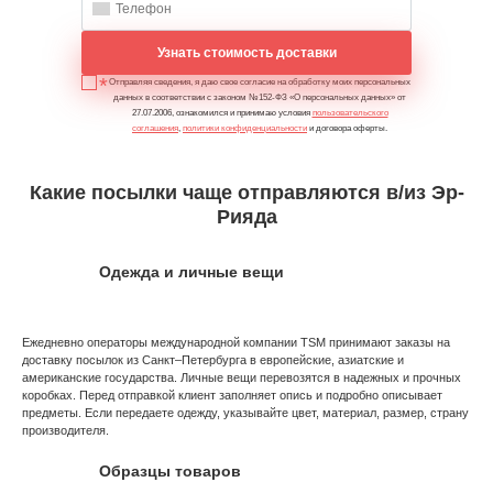
Узнать стоимость доставки
Отправляя сведения, я даю свое согласие на обработку моих персональных
данных в соответствии с законом №152-ФЗ «О персональных данных» от
27.07.2006, ознакомился и принимаю условия
пользовательского
соглашения
,
политики конфиденциальности
и договора оферты.
Какие посылки чаще отправляются в/из Эр-
Рияда
Одежда и личные вещи
Ежедневно операторы международной компании TSM принимают заказы на
доставку посылок из Санкт–Петербурга в европейские, азиатские и
американские государства. Личные вещи перевозятся в надежных и прочных
коробках. Перед отправкой клиент заполняет опись и подробно описывает
предметы. Если передаете одежду, указывайте цвет, материал, размер, страну
производителя.
Образцы товаров