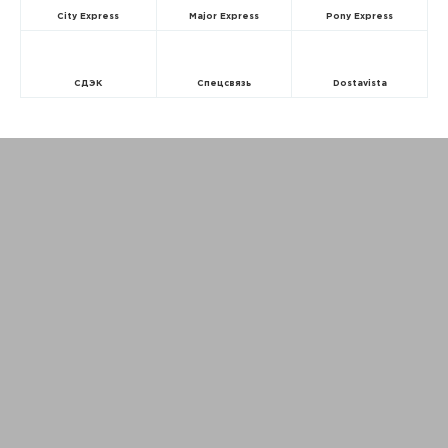
City Express
Major Express
Pony Express
СДЭК
Спецсвязь
Dostavista