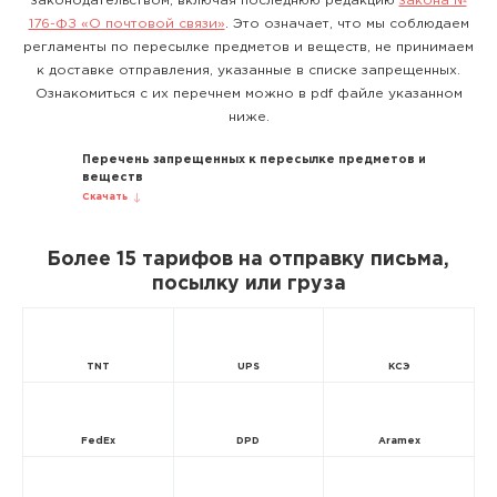
законодательством, включая последнюю редакцию
закона №
176-ФЗ «О почтовой связи»
. Это означает, что мы соблюдаем
регламенты по пересылке предметов и веществ, не принимаем
к доставке отправления, указанные в списке запрещенных.
Ознакомиться с их перечнем можно в pdf файле указанном
ниже.
Перечень запрещенных к пересылке предметов и
веществ
Скачать
Более 15 тарифов на отправку письма,
посылку или груза
TNT
UPS
КСЭ
FedEx
DPD
Aramex