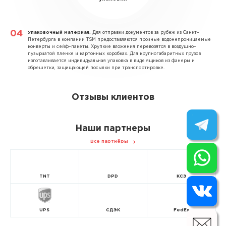
Упаковочный материал.
Для отправки документов за рубеж из Санкт–
Петербурга в компании TSM предоставляются прочные водонепроницаемые
конверты и сейф–пакеты. Хрупкие вложения перевозятся в воздушно–
пузырчатой пленке и картонных коробках. Для крупногабаритных грузов
изготавливается индивидуальная упаковка в виде ящиков из фанеры и
обрешетки, защищающей посылки при транспортировке.
Отзывы клиентов
Наши партнеры
Все партнёры
TNT
DPD
КСЭ
UPS
СДЭК
FedEx