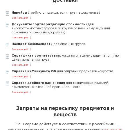
доставки
Инвойсы
(требуются всегда, если груз не документы)
Скачать .pdf
Документы подтверждающие стоимость
(для
высокостоимостных грузов или грузов по внешнему виду или
описанию похожих на «дорогие»)
Скачать .pdf
Паспорт безопасности
для опасных грузов
Скачать .pdf
Сертификат соответствия,
когда по внешнему виду непонятно,
цель назначения груза
Скачать .pdf
Справка из Минкульта РФ
для отправки предметов искусства
Скачать .pdf
Справки двойного назначения
для технических изделий,
применяемых в военной промышленности
Скачать .pdf
Запреты на пересылку предметов и
веществ
Наш сервис действует в соответствии с российским