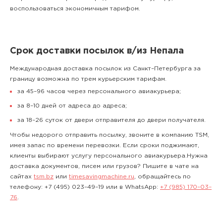
воспользоваться экономичным тарифом.
Срок доставки посылок в/из Непала
Международная доставка посылок из Санкт–Петербурга за
границу возможна по трем курьерским тарифам.
за 45–96 часов через персонального авиакурьера;
за 8–10 дней от адреса до адреса;
за 18–26 суток от двери отправителя до двери получателя.
Чтобы недорого отправить посылку, звоните в компанию TSM,
имея запас по времени перевозки. Если сроки поджимают,
клиенты выбирают услугу персонального авиакурьера.Нужна
доставка документов, писем или грузов? Пишите в чате на
сайтах
tsm.bz
или
timesavingmachine.ru
, обращайтесь по
телефону:
+7 (495) 023–49–19
или в WhatsApp:
+7 (985) 170–03–
76
.