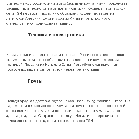
Бизнес между российскими и зарубежными компаниями продолжает
расширяться, несмотря на запреты и санкции. Курьеры партнерской
сети TSM перевозят посылки с образцами кофейных зерен из
Латинской Америки, фурнитурой из Китая и транспортируют
отечественную продукцию за границу.
Техника и электроника
Из–за дефицита электроники и техники в России соотечественники
вынуждены искать способы выкупать телефоны и компьютеры за
границей. Посылка из Непала в Санкт–Петербург с санкционным
товаром доставляется транзитом через третьи страны.
Грузы
Международная доставка грузов через Time Saving Machine — гарантия
надежности и безопасности. Компания помогает с транспортировкой
отправлений весом 5–7 кг и перевозит грузы весом 570–900 кг от
адреса до адреса. Отправить посылку в Непал и не переживать о
таможенном сопровождении возможно через TSM.