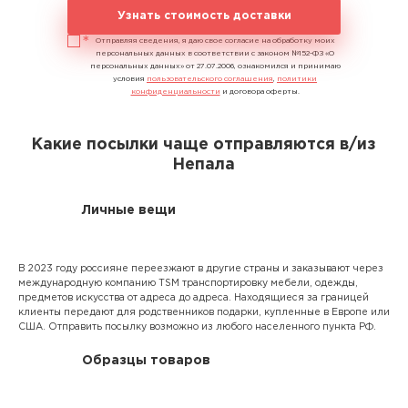
Узнать стоимость доставки
Отправляя сведения, я даю свое согласие на обработку моих
персональных данных в соответствии с законом №152-ФЗ «О
персональных данных» от 27.07.2006, ознакомился и принимаю
условия
пользовательского соглашения
,
политики
конфиденциальности
и договора оферты.
Какие посылки чаще отправляются в/из
Непала
Личные вещи
В 2023 году россияне переезжают в другие страны и заказывают через
международную компанию TSM транспортировку мебели, одежды,
предметов искусства от адреса до адреса. Находящиеся за границей
клиенты передают для родственников подарки, купленные в Европе или
США. Отправить посылку возможно из любого населенного пункта РФ.
Образцы товаров