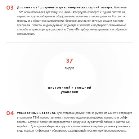
Компания
Доставка от 1 документа до коммерческих партий товара.
TSM организовывает доставку из Санкт–Петербурга конверта с одним листом А4,
перевозит крупногабаритное оборудование, помогает с переездами из России за
границу и в обратном направлении, бережно доставляя личные вещи и хрупкие
предметы. Логисты индивидуально подходят к заявкам и подбирают оптимальные
способы и транспорт для доставки в Санкт–Петербург из–за границы и в обратном
направлении.
37
видов
внутренней и внешней
упаковки
Для отправки документов за рубеж из Санкт–Петербурга
Упаковочный материал.
в компании TSM предоставляются прочные водонепроницаемые конверты и сейф–
пакеты. Хрупкие вложения перевозятся в воздушно–пузырчатой пленке и картонных
коробках. Для крупногабаритных грузов изготавливается индивидуальная упаковка в
виде ящиков из фанеры и обрешетки, защищающей посылки при транспортировке.