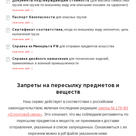
(для высокостоимостных
Документы подтверждающие стоимость
грузов или грузов по внешнему виду или описанию похожих на «дорогие»)
Скачать .pdf
для опасных грузов
Паспорт безопасности
Скачать .pdf
когда по внешнему виду непонятно, цель
Сертификат соответствия,
назначения груза
Скачать .pdf
для отправки предметов искусства
Справка из Минкульта РФ
Скачать .pdf
для технических изделий,
Справки двойного назначения
применяемых в военной промышленности
Скачать .pdf
Запреты на пересылку предметов и
веществ
Наш сервис действует в соответствии с российским
законодательством, включая последнюю редакцию
закона № 176-ФЗ
«О почтовой связи»
. Это означает, что мы соблюдаем регламенты по
пересылке предметов и веществ, не принимаем к доставке
отправления, указанные в списке запрещенных. Ознакомиться с их
перечнем можно в pdf файле указанном ниже.