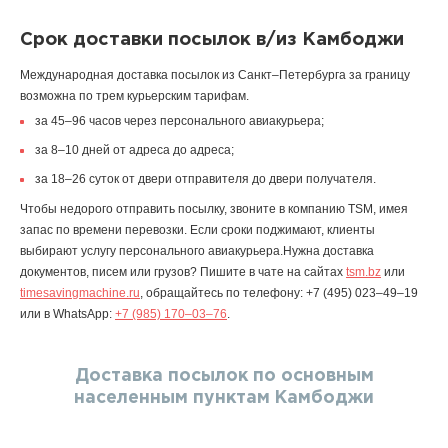
Срок доставки посылок в/из Камбоджи
Международная доставка посылок из Санкт–Петербурга за границу
возможна по трем курьерским тарифам.
за 45–96 часов через персонального авиакурьера;
за 8–10 дней от адреса до адреса;
за 18–26 суток от двери отправителя до двери получателя.
Чтобы недорого отправить посылку, звоните в компанию TSM, имея
запас по времени перевозки. Если сроки поджимают, клиенты
выбирают услугу персонального авиакурьера.Нужна доставка
документов, писем или грузов? Пишите в чате на сайтах
tsm.bz
или
timesavingmachine.ru
, обращайтесь по телефону:
+7 (495) 023–49–19
или в WhatsApp:
+7 (985) 170–03–76
.
Доставка посылок по основным
населенным пунктам Камбоджи