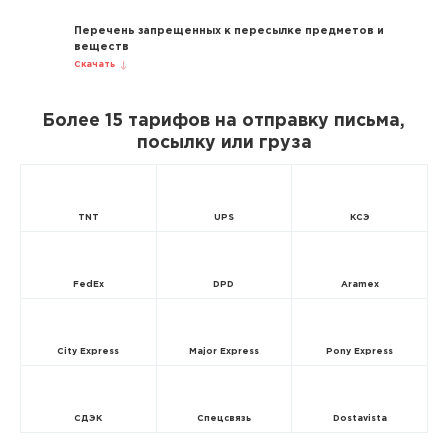
Перечень запрещенных к пересылке предметов и
веществ
Скачать
Более 15 тарифов на отправку письма,
посылку или груза
TNT
UPS
КСЭ
FedEx
DPD
Aramex
City Express
Major Express
Pony Express
СДЭК
Спецсвязь
Dostavista