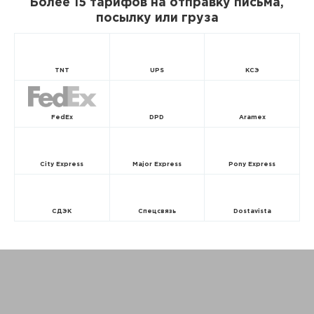
Более 15 тарифов на отправку письма,
посылку или груза
TNT
UPS
КСЭ
FedEx
DPD
Aramex
City Express
Major Express
Pony Express
СДЭК
Спецсвязь
Dostavista