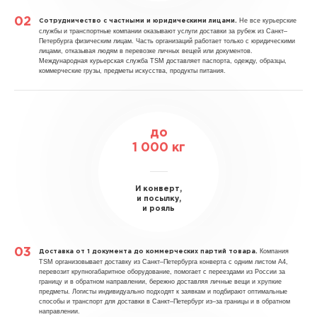
Не все курьерские
Сотрудничество с частными и юридическими лицами.
службы и транспортные компании оказывают услуги доставки за рубеж из Санкт–
Петербурга физическим лицам. Часть организаций работает только с юридическими
лицами, отказывая людям в перевозке личных вещей или документов.
Международная курьерская служба TSM доставляет паспорта, одежду, образцы,
коммерческие грузы, предметы искусства, продукты питания.
до
1 000 кг
И конверт,
и посылку,
и рояль
Компания
Доставка от 1 документа до коммерческих партий товара.
TSM организовывает доставку из Санкт–Петербурга конверта с одним листом А4,
перевозит крупногабаритное оборудование, помогает с переездами из России за
границу и в обратном направлении, бережно доставляя личные вещи и хрупкие
предметы. Логисты индивидуально подходят к заявкам и подбирают оптимальные
способы и транспорт для доставки в Санкт–Петербург из–за границы и в обратном
направлении.