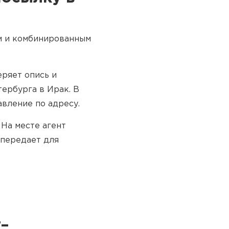
м и комбинированным
ряет опись и
ербурга в Ирак. В
авление по адресу.
 На месте агент
 передает для
т–