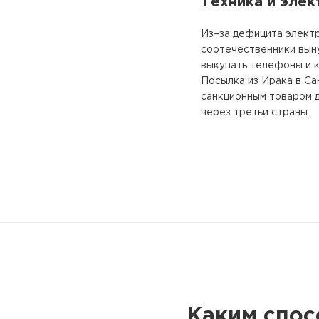
Техника и элек
Из–за дефицита электр
соотечественники вын
выкупать телефоны и к
Посылка из Ирака в С
санкционным товаром 
через третьи страны.
Каким спос