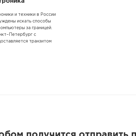
троника
оники и техники в России
уждены искать способы
омпьютеры за границей.
анкт–Петербург с
доставляется транзитом
обом получится отправить 