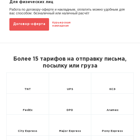
Для физических лиц
Работа по договору-оферте и накладным, оплатить можно удобным для
вас способом: безналичный или наличный расчёт
Курьерская
Договор-оферта
накладная
Более 15 тарифов на отправку письма,
посылку или груза
TNT
UPS
КСЭ
FedEx
DPD
Aramex
City Express
Major Express
Pony Express