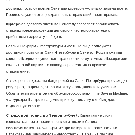
Доставка посылок по/из/в Сенегала курьером — лучшая замена почте.
Перевозка ускоряется, сохранность отправлений гарантирована.
Курьерская доставка писем по Сенегалу позволяет организовать
отправку корреспонденции делового и частного характера с
прибытием к адресату за 1 день.
Различные фирмы, госструктуры и частные лица пользуются
доставкой посылок из Санкт-Петербурга в Сенегал. Когда в сжатый
срок необходимо осуществить транспортировку важных образцов или
гуманитарной партии, то авиакурьер оперативно привезёт
отправление.
Сверхсрочная доставка бандеролей из Санкт-Петербурга происходит
регулярно, например, отправляют журналы, книги или учебники.
Обратитесь в агрегатор служб экспресс-доставки Time Saving Machine,
чьи курьеры быстро и надежно привезут посылку в любую, даже
отдаленную страну.
Клиентам не стоит
Страховой полис до 1 млрд рублей.
волноваться при отправке посылок и писем в Сенегал —
обеспечивается 100 % покрытие при потере или порче посылки.
Страхованием занимаются «Ингосстрах», «Пари», «Спасские