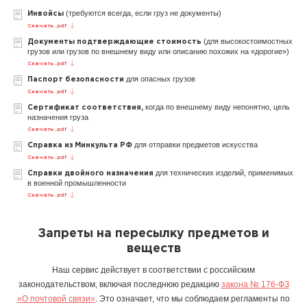
(требуются всегда, если груз не документы)
Инвойсы
Скачать .pdf
(для высокостоимостных
Документы подтверждающие стоимость
грузов или грузов по внешнему виду или описанию похожих на «дорогие»)
Скачать .pdf
для опасных грузов
Паспорт безопасности
Скачать .pdf
когда по внешнему виду непонятно, цель
Сертификат соответствия,
назначения груза
Скачать .pdf
для отправки предметов искусства
Справка из Минкульта РФ
Скачать .pdf
для технических изделий, применимых
Справки двойного назначения
в военной промышленности
Скачать .pdf
Запреты на пересылку предметов и
веществ
Наш сервис действует в соответствии с российским
законодательством, включая последнюю редакцию
закона № 176-ФЗ
«О почтовой связи»
. Это означает, что мы соблюдаем регламенты по