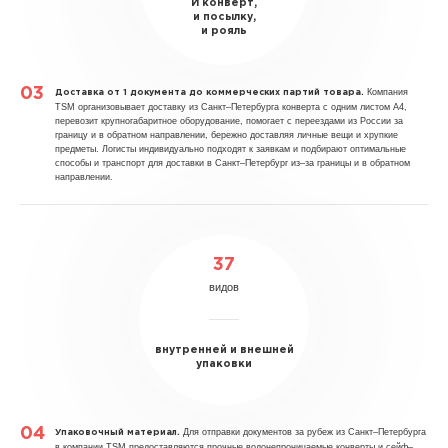
И конверт,
и посылку,
и рояль
Компания
Доставка от 1 документа до коммерческих партий товара.
TSM организовывает доставку из Санкт–Петербурга конверта с одним листом А4,
перевозит крупногабаритное оборудование, помогает с переездами из России за
границу и в обратном направлении, бережно доставляя личные вещи и хрупкие
предметы. Логисты индивидуально подходят к заявкам и подбирают оптимальные
способы и транспорт для доставки в Санкт–Петербург из–за границы и в обратном
направлении.
37
видов
внутренней и внешней
упаковки
Для отправки документов за рубеж из Санкт–Петербурга
Упаковочный материал.
в компании TSM предоставляются прочные водонепроницаемые конверты и сейф–